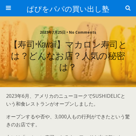
ぱぴをパパの買い出し塾
2023年7月25日 • No Comments
【寿司×kawaii】マカロン寿司と
は？どんなお店？人気の秘密
は？
2023年6月、アメリカのニューヨークでSUSHIDELICと
いう和食レストランがオープンしました。
オープンするや否や、3,000人もの行列ができたという驚
きのお店です。