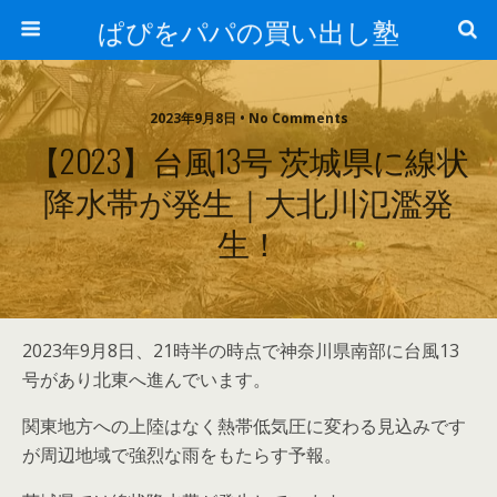
ぱぴをパパの買い出し塾
2023年9月8日 • No Comments
【2023】台風13号 茨城県に線状
降水帯が発生｜大北川氾濫発
生！
2023年9月8日、21時半の時点で神奈川県南部に台風13
号があり北東へ進んでいます。
関東地方への上陸はなく熱帯低気圧に変わる見込みです
が周辺地域で強烈な雨をもたらす予報。