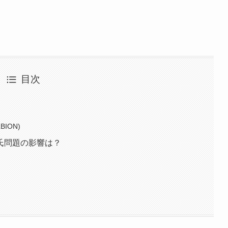
目次
ION)
氏問題の影響は？