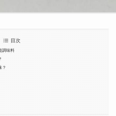
目次
能調味料
？
味？